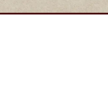
KONTAKT
Vill du bli återförsäljare eller har du bara frågor du behöver
få svar på? Kontaka oss gärna.

Piteortens Chark AB
Traversvägen 1