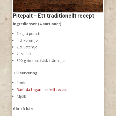
Pitepalt – Ett traditionellt recept
Ingredienser (4 portioner):
1 kg rå potatis
4 dl kornmjöl
2 dl vetemjöl
2 tsk salt
300 g rimmat fläsk i tärningar
Till servering:
Smör
Rårörda lingon – enkelt recept
Mjölk
Gör så här: