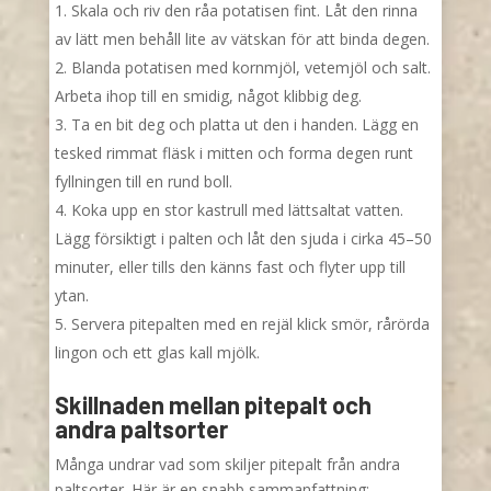
Skala och riv den råa potatisen fint. Låt den rinna
av lätt men behåll lite av vätskan för att binda degen.
Blanda potatisen med kornmjöl, vetemjöl och salt.
Arbeta ihop till en smidig, något klibbig deg.
Ta en bit deg och platta ut den i handen. Lägg en
tesked rimmat fläsk i mitten och forma degen runt
fyllningen till en rund boll.
Koka upp en stor kastrull med lättsaltat vatten.
Lägg försiktigt i palten och låt den sjuda i cirka 45–50
minuter, eller tills den känns fast och flyter upp till
ytan.
Servera pitepalten med en rejäl klick smör, rårörda
lingon och ett glas kall mjölk.
Skillnaden mellan pitepalt och
andra paltsorter
Många undrar vad som skiljer pitepalt från andra
paltsorter. Här är en snabb sammanfattning: